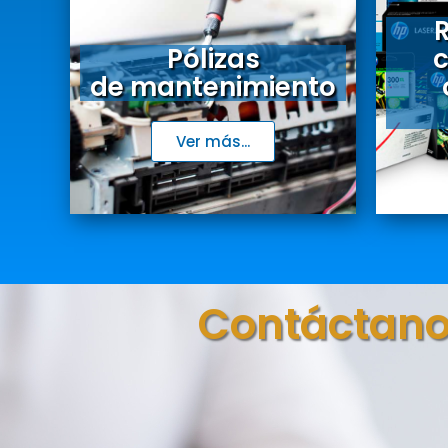
R
Pólizas
de mantenimiento
Ver más...
Contáctan