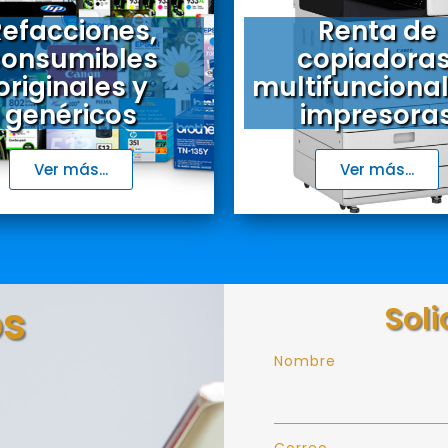
efacciones,
Renta de
consumibles
copiadoras
originales y
multifuncional
genéricos
impresora
Ver más...
Ver más...
os
Soli
Nombre
Correo