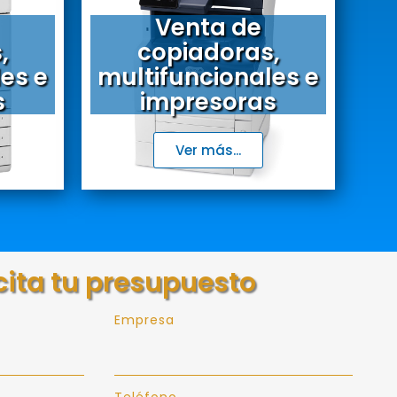
Venta de
,
copiadoras,
es e
multifuncionales e
s
impresoras
Ver más...
cita tu presupuesto
Empresa
Teléfono