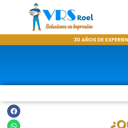
Venta
de equip
30 AÑOS DE EXPERIE
multifuncionale
impresoras
¿Qué estás buscando?
Nosotros te asesoramos
¿Q