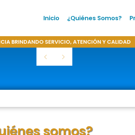
Inicio
¿Quiénes Somos?
P
os
NCIA BRINDANDO SERVICIO, ATENCIÓN Y CALIDAD
s
e
uiénes somos?